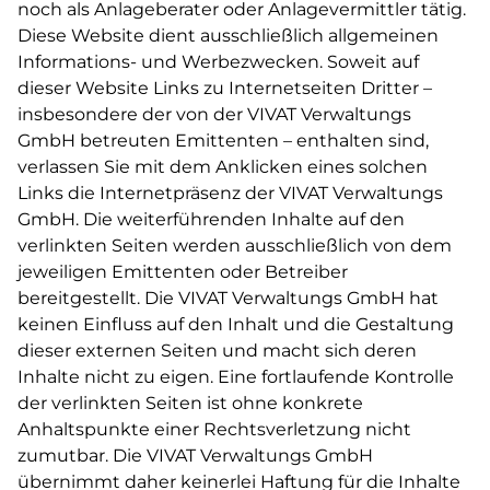
Brandenburg
2023
noch als Anlageberater oder Anlagevermittler tätig.
Diese Website dient ausschließlich allgemeinen
INVESTITIONSHÖHE
Informations- und Werbezwecken. Soweit auf
EUR 2.000.000
dieser Website Links zu Internetseiten Dritter –
insbesondere der von der VIVAT Verwaltungs
GEPLANTER ERLÖS
GmbH betreuten Emittenten – enthalten sind,
EUR 4.000.000
verlassen Sie mit dem Anklicken eines solchen
*Dieser Wert stellt eine Prognose dar.
Links die Internetpräsenz der VIVAT Verwaltungs
GmbH. Die weiterführenden Inhalte auf den
202351
verlinkten Seiten werden ausschließlich von dem
Solarpark III
jeweiligen Emittenten oder Betreiber
bereitgestellt. Die VIVAT Verwaltungs GmbH hat
LAGE
ERWERB
keinen Einfluss auf den Inhalt und die Gestaltung
Brandenburg
2023
dieser externen Seiten und macht sich deren
Inhalte nicht zu eigen. Eine fortlaufende Kontrolle
INVESTITIONSHÖHE
EUR 10.100.000
der verlinkten Seiten ist ohne konkrete
Anhaltspunkte einer Rechtsverletzung nicht
zumutbar. Die VIVAT Verwaltungs GmbH
GEPLANTER ERLÖS
EUR 20.000.000
übernimmt daher keinerlei Haftung für die Inhalte