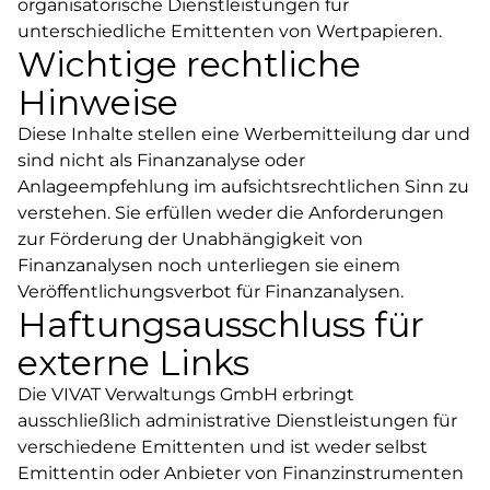
organisatorische Dienstleistungen für
unterschiedliche Emittenten von Wertpapieren.
202354
Wichtige rechtliche
Solarpark Barnin
Hinweise
LAGE
Diese Inhalte stellen eine Werbemitteilung dar und
ERWERB
Mecklenburg-
2023
sind nicht als Finanzanalyse oder
Vorpommern
Anlageempfehlung im aufsichtsrechtlichen Sinn zu
verstehen. Sie erfüllen weder die Anforderungen
INVESTITIONSHÖHE
EUR 5.000.000
zur Förderung der Unabhängigkeit von
Finanzanalysen noch unterliegen sie einem
Veröffentlichungsverbot für Finanzanalysen.
GEPLANTER ERLÖS
EUR 9.200.000
Haftungsausschluss für
*Dieser Wert stellt eine Prognose dar.
externe Links
Die VIVAT Verwaltungs GmbH erbringt
202353
Solarpark IV
ausschließlich administrative Dienstleistungen für
verschiedene Emittenten und ist weder selbst
Emittentin oder Anbieter von Finanzinstrumenten
LAGE
ERWERB