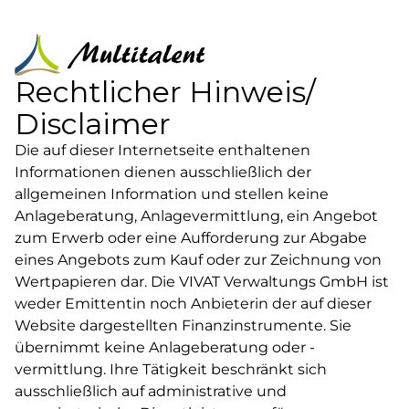
Solarprojekte
Menü
Unsere Solarprojekte auf einen Blick
Rechtlicher Hinweis/
Disclaimer
Projekte
Solarprojekte
Die auf dieser Internetseite enthaltenen
Informationen dienen ausschließlich der
202456
Solarpark V
allgemeinen Information und stellen keine
Anlageberatung, Anlagevermittlung, ein Angebot
zum Erwerb oder eine Aufforderung zur Abgabe
LAGE
ERWERB
Brandenburg
2024
eines Angebots zum Kauf oder zur Zeichnung von
Wertpapieren dar. Die VIVAT Verwaltungs GmbH ist
INVESTITIONSHÖHE
weder Emittentin noch Anbieterin der auf dieser
EUR 2.660.000
Website dargestellten Finanzinstrumente. Sie
übernimmt keine Anlageberatung oder -
GEPLANTER ERLÖS
vermittlung. Ihre Tätigkeit beschränkt sich
EUR 4.000.000
ausschließlich auf administrative und
*Dieser Wert stellt eine Prognose dar.