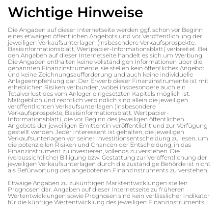
Wichtige Hinweise
Die Angaben auf dieser Internetseite werden ggf. schon vor Beginn
eines etwaigen öffentlichen Angebots und vor Veröffentlichung der
jeweiligen Verkaufsunterlagen (insbesondere Verkaufsprospekte,
Basisinformationsblatt, Wertpapier-Informationsblatt) verbreitet. Bei
den Angaben auf dieser Internetseite handelt es sich um Werbung.
Die Angaben enthalten keine vollständigen Informationen über die
genannten Finanzinstrumente, sie stellen kein öffentliches Angebot
und keine Zeichnungsaufforderung und auch keine individuelle
Anlageempfehlung dar. Der Erwerb dieser Finanzinstrumente ist mit
erheblichen Risiken verbunden, wobei insbesondere auch ein
Totalverlust des vom Anleger eingesetzten Kapitals möglich ist.
Maßgeblich und rechtlich verbindlich sind allein die jeweiligen
veröffentlichten Verkaufsunterlagen (insbesondere
Verkaufsprospekte, Basisinformationsblatt, Wertpapier-
Informationsblatt), die vor Beginn des jeweiligen öffentlichen
Angebots der jeweiligen Emittentin veröffentlicht und zur Verfügung
gestellt werden. Jeder Interessent ist gehalten, die jeweiligen
Verkaufsunterlagen vor seiner Investitionsentscheidung zu lesen, um
die potenziellen Risiken und Chancen der Entscheidung, in das
Finanzinstrument zu investieren, vollends zu verstehen. Die
(voraussichtliche) Billigung bzw. Gestattung zur Veröffentlichung der
jeweiligen Verkaufsunterlagen durch die zuständige Behörde ist nicht
als Befürwortung des angebotenen Finanzinstruments zu verstehen.
Etwaige Angaben zu zukünftigen Marktentwicklungen stellen
Prognosen dar. Angaben auf dieser Internetseite zu früheren
Wertentwicklungen sowie Prognosen sind kein verlässlicher Indikator
für die künftige Wertentwicklung des jeweiligen Finanzinstruments.