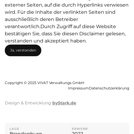
*Dieser Wert stellt eine Prognose dar.
externer Seiten, auf die durch Hyperlinks verwiesen
wird. Für die Inhalte der verlinkten Seiten sind
ausschließlich deren Betreiber
202248
Solarpark II
verantwortlich.Durch Zugriff auf diese Website
bestätigen Sie, dass Sie diesen Disclaimer gelesen,
LAGE
ERWERB
verstanden und akzeptiert haben.
Brandenburg
2022
Ja, verstanden
OK – Verstanden
INVESTITIONSHÖHE
EUR 5.000.000
GEPLANTER ERLÖS
Copyright © 2025 VIVAT Verwaltungs GmbH
EUR 9.500.000
Impressum
Datenschutzerklärung
*Dieser Wert stellt eine Prognose dar.
Design & Entwicklung
byStark.de
202245
Solarpark
LAGE
ERWERB
Brandenburg
2022