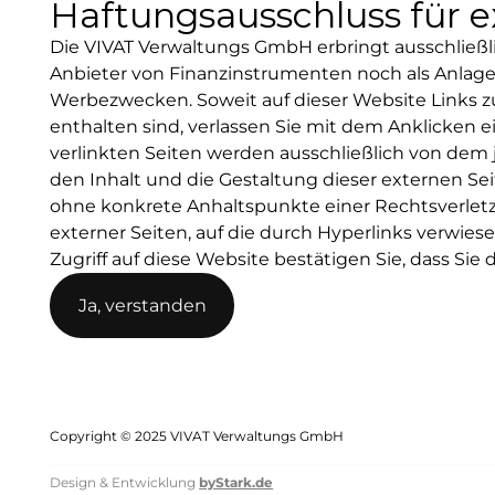
Haftungsausschluss für e
Die VIVAT Verwaltungs GmbH erbringt ausschließli
Mit Klick
Dies ist eine Werbemitte
Anbieter von Finanzinstrumenten noch als Anlageb
YouTube a
Werbezwecken. Soweit auf dieser Website Links z
Vorteile
einer Ana
enthalten sind, verlassen Sie mit dem Anklicken 
Unsere Dienstleis
Zwecken 
verlinkten Seiten werden ausschließlich von dem 
den Inhalt und die Gestaltung dieser externen Seit
Wir übernehmen die umfassende Betr
ohne konkrete Anhaltspunkte einer Rechtsverletz
die Verwaltung ihrer Verträge. Dazu ge
externer Seiten, auf die durch Hyperlinks verwiese
Zugriff auf diese Website bestätigen Sie, dass Sie
Ja, verstanden
OK – Verstanden
Kundenservice
Vert
Copyright © 2025 VIVAT Verwaltungs GmbH
Zentrale Anlaufstelle für alle Fragen
Verwaltu
Design & Entwicklung
byStark.de
und Anliegen.