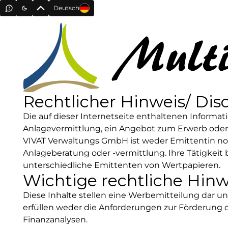
Ihr Partner für Immobilien- und Sachwertinv
Deutsch
Willkommen bei der VIVAT
Verwaltungs GmbH
Als zentrale Verwaltungs- und Serviceste
Rechtlicher Hinweis/ Dis
Kunden mehrerer renommierter Emitte
Investment in Immobilien und erneuerb
Die auf dieser Internetseite enthaltenen Informa
Anlagevermittlung, ein Angebot zum Erwerb oder
VIVAT Verwaltungs GmbH ist weder Emittentin noc
Emittenten
Anlageberatung oder -vermittlung. Ihre Tätigkeit 
Emittenten
unterschiedliche Emittenten von Wertpapieren.
Wichtige rechtliche Hinw
Diese Inhalte stellen eine Werbemitteilung dar un
erfüllen weder die Anforderungen zur Förderung 
Finanzanalysen.