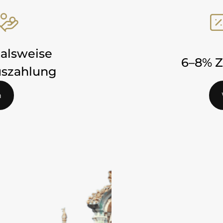
alsweise
6–8% Z
uszahlung
formationen
n