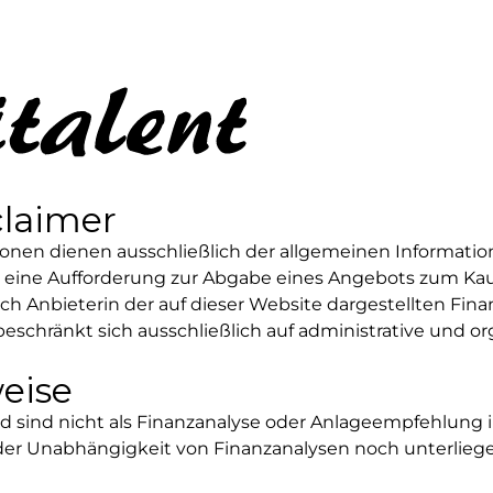
estitionen
lle betreuen wir die
claimer
nten im Bereich
are Energien.
tionen dienen ausschließlich der allgemeinen Informatio
 eine Aufforderung zur Abgabe eines Angebots zum Kauf
h Anbieterin der auf dieser Website dargestellten Fin
beschränkt sich ausschließlich auf administrative und or
eise
d sind nicht als Finanzanalyse oder Anlageempfehlung i
der Unabhängigkeit von Finanzanalysen noch unterliege