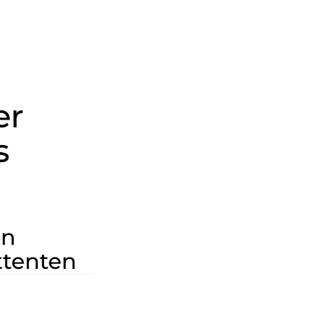
er
s
en
tenten
 Sie Zugang