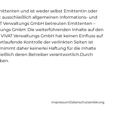
mittenten und ist weder selbst Emittentin oder
g, so dass
kt und etwaige Nachträge.
t ausschließlich allgemeinen Informations- und
, die auch
IVAT Verwaltungs GmbH betreuten Emittenten –
Marketing-
altungs GmbH. Die weiterführenden Inhalte auf den
h YouTube
ie VIVAT Verwaltungs GmbH hat keinen Einfluss auf
tlaufende Kontrolle der verlinkten Seiten ist
immt daher keinerlei Haftung für die Inhalte
en laden
hließlich deren Betreiber verantwortlich.Durch
aben.
tung
Zinsberechnung
Impressum
Datenschutzerklärung
zügen und
Präzise und transparente
hten
Zinsberechnungen für die