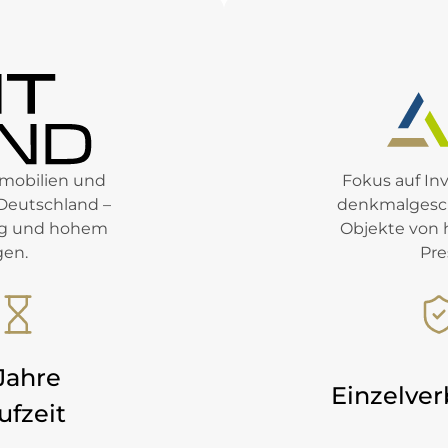
mmobilien und
Fokus auf In
Deutschland –
denkmalgesch
ung und hohem
Objekte von 
gen.
Pre
Jahre
Einzelver
ufzeit