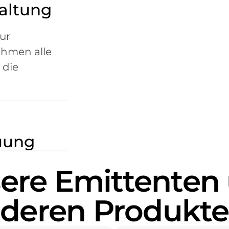
waltung
von
ubaren
ur
ittlicher
ehmen alle
rammen für
 die
ufbau sowie
ojekte und
uung
 und
ere Emittenten
stments.
deren Produkte