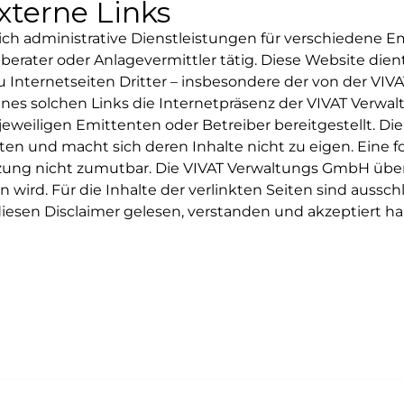
xterne Links
ch administrative Dienstleistungen für verschiedene E
 auf den Wiedergabe-Button erteilen Sie Ihre Einwilligun
ilung. Keine Anlageberatung. Maßgeblich sind allein der gebilligte Prospe
erater oder Anlagevermittler tätig. Diese Website dien
uf dem von Ihnen verwendeten Endgerät Cookies setzt
u Internetseiten Dritter – insbesondere der von der V
lyse des Nutzungsverhaltens zu Marktforschungs- und 
eines solchen Links die Internetpräsenz der VIVAT Verw
tungen
dienen können. Näheres zur Cookie-Verwendung durc
jeweiligen Emittenten oder Betreiber bereitgestellt. D
finden Sie in der
Cookie-Policy von Google.
en und macht sich deren Inhalte nicht zu eigen. Eine for
euung der Kunden und
ung nicht zumutbar. Die VIVAT Verwaltungs GmbH übern
Cookies erlauben und Medien laden
Cookies erlauben und medi
hören unter anderem:
n wird. Für die Inhalte der verlinkten Seiten sind aussc
 diesen Disclaimer gelesen, verstanden und akzeptiert h
ragsmanagement
Berichterstat
ng und Überwachung der
Erstellung von Kontoaus
Kundenverträge
regelmäßigen Beric